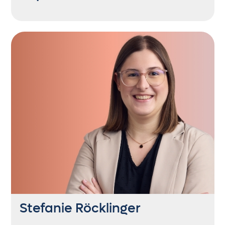
Project & Account Manager
+43 6235 21444 55
rp@getontop.at
Wein im Blut, Sonne im Herzen, Abenteuer in
den Beinen. Zwischen Fallschirm und
Familienzeit ist bei ihr immer etwas los – mit
Kind, Fellnase und ganz viel Lebensfreude.
Stefanie Röcklinger