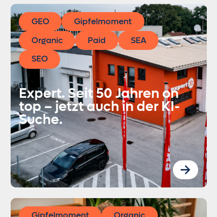
GEO
Gipfelmoment
Organic
Paid
SEA
SEO
Expert. Seit 50 Jahren on
top – jetzt auch in der KI-
Suche.
Gipfelmoment
Organic