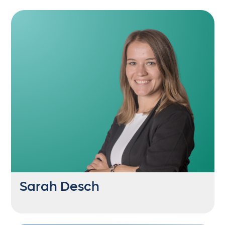
Project & Account Manager
+43 6235 21444 52
lh@getontop.at
in Babypause
Sarah Desch
Project & Account Manager