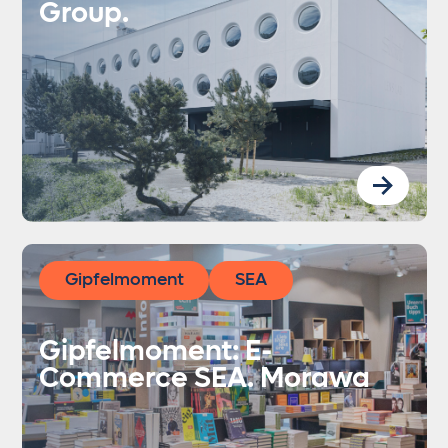
Group.
Gipfelmoment
SEA
Gipfelmoment: E-
Commerce SEA. Morawa