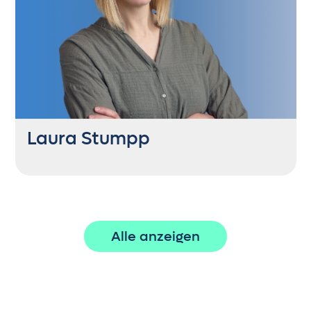
Als sportlicher Allrounder ist er am Golfplatz
genauso Zuhause wie am Fußballfeld.
Abenteuerlustig & mit seiner Sammlung
farbenfroher Socken sorgt er für den
nötigen Schwung.
Laura Stumpp
SEO Consultant
+43 6235 21444 24
Alle anzeigen
la@getontop.at