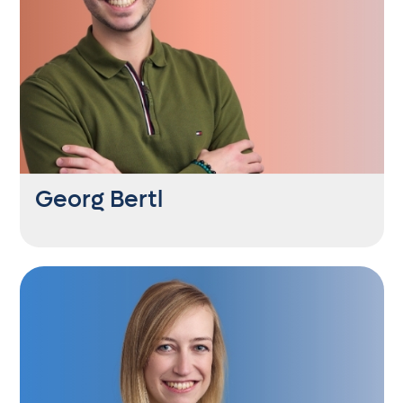
Maturaball. Mitternachtseinlage. Solo-
Gesangspart in „We’re all in this together”.
Und nein, sie kann nicht singen. Might
qualify as your typical horse girl. Aber
Fußball mag sie auch.
Georg Bertl
SEO Consultant
+43 6235 21444 58
gb@getontop.at