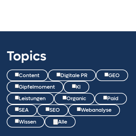
Topics
Content
Digitale PR
GEO
Gipfelmoment
KI
Leistungen
Organic
Paid
SEA
SEO
Webanalyse
Wissen
Alle