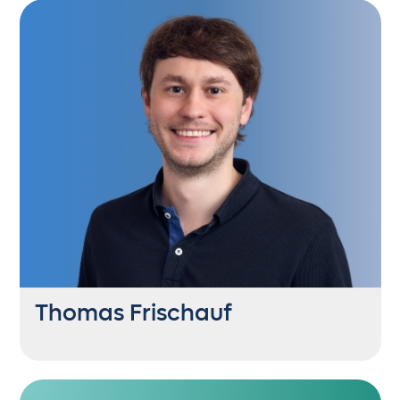
+43 6235 21444 56
sd@getontop.at
Ihre Liebe gilt ihren Hühnern und der
besonderen Patenschaft: Jeder Pate hat
„sein“ Huhn und bekommt von diesem
regelmäßig die Eier – immer sonntags frisch
geliefert.
Thomas Frischauf
SEA Consultant