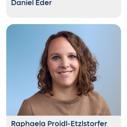
Daniel Eder
Geschäftsführer | Head of SEO
+43 6235 21444 22
de@getontop.at
In seiner „Freizeit“ verkauft er Windeltorten.
Conversionrate: hoch. Zuckergehalt:
überraschend niedrig.
Raphaela Proidl-Etzlstorfer