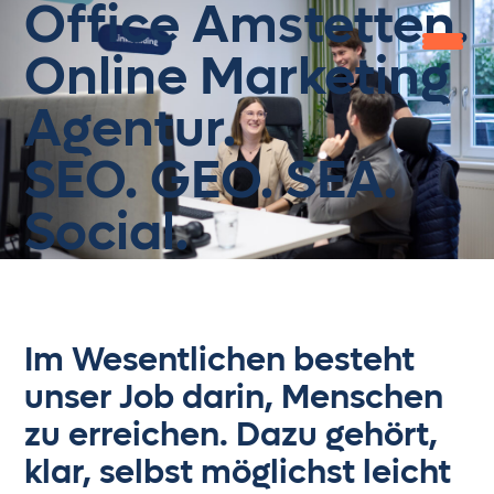
Office Amstetten.
Online Marketing
Agentur.
Home
SEO. GEO. SEA.
Leistungen
Social.
Gipfelbuch
Knowledge Zone
Jobs
Im Wesentlichen besteht
About us
unser Job darin, Menschen
get in touch
zu erreichen. Dazu gehört,
klar, selbst möglichst leicht