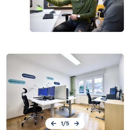
1
/
5