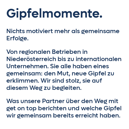
Die Bettdecke muss richtig liegen (sprich
das Ende oben am Kopf), sonst gibt’s kein
Gipfelmomente.
Einschlafen. Sport? Pflichtprogramm fürs
Runterkommen.
Nichts motiviert mehr als gemeinsame
Erfolge.
Von regionalen Betrieben in
Niederösterreich bis zu internationalen
Unternehmen. Sie alle haben eines
gemeinsam: den Mut, neue Gipfel zu
erklimmen. Wir sind stolz, sie auf
diesem Weg zu begleiten.
Was unsere Partner über den Weg mit
get on top berichten und welche Gipfel
wir gemeinsam bereits erreicht haben.