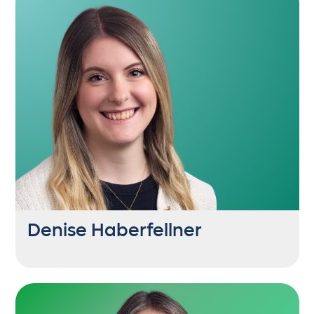
+43 6235 21444 61
tf@getontop.at
Größtes sportliches Highlight war eine 0:13
Niederlage gegen Rapid. Hat nun aber die
Fußballschuhe an den Nagel gehängt und ist
als Arsenal- und LASK-Fan im
Zuschauerraum zu finden.
Denise Haberfellner
SEO Content Consultant
+43 6235 21444 56