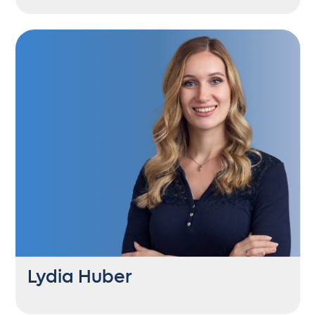
SEA Consultant
+43 6235 21444 42
sr@getontop.at
Einst hoch hinaus auf dem Einrad, heute
findet man sie als Marketenderin auf
sämtlichen Musikfesten.
Lydia Huber