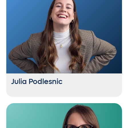
jw@getontop.at
Liebt slow Mornings mit Grüntee und
Porridge. Hat aber noch nie eine
Kaffeemaschine bedient.
Julia Podlesnic
SEO Consultant
+43 6235 21444 69
jp@getontop.at