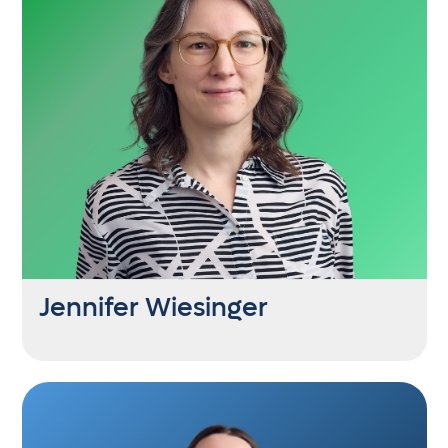
ha@getontop.at
in Babypause
Jennifer Wiesinger
SEO Consultant
+43 6235 21444 25