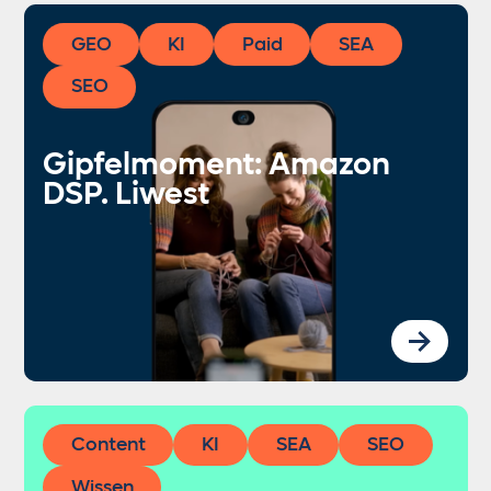
GEO
KI
Paid
SEA
SEO
Gipfelmoment: Amazon
DSP. Liwest
Content
KI
SEA
SEO
Wissen