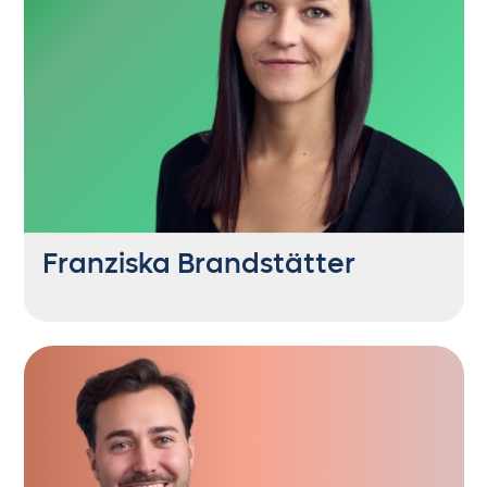
Probiert gerne Neues aus: von
Naturkosmetik, diverse Sportarten bis
Hundetricks. Die engste Verwandtschaft
wohnt im Umkreis von einem Kilometer.
Franziska Brandstätter
SEO Content Consultant
+43 6235 21444 29
fb@getontop.at