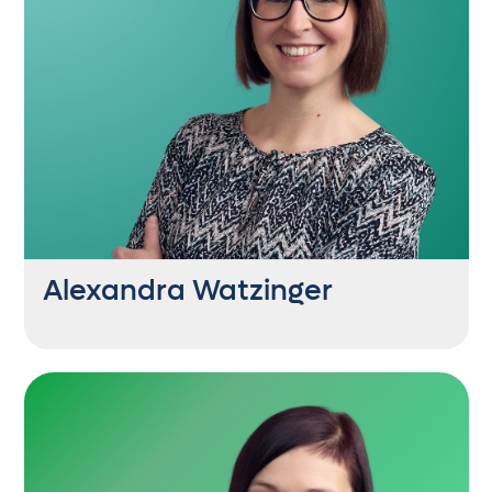
Wer mit drei Schwestern aufwächst, weiß
sich durchzusetzen - am Familientisch und
beim Faustball. Die passende Cardio-
Einheit bekommt sie durch ihre Hühner beim
Einfangen im Garten.
Alexandra Watzinger
SEO Content Consultant
+43 6235 21444 67
aw@getontop.at