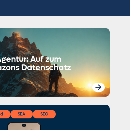
gentur: Auf zum
azons Datenschatz
id
SEA
SEO