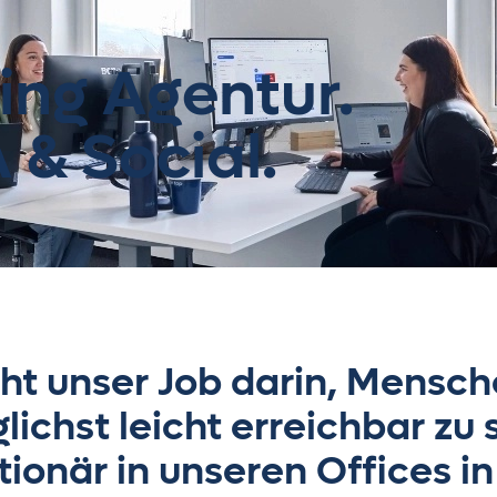
ing Agentur.
& Social.
Ho
Lei
Gip
Kn
Jo
ht unser Job darin, Mensch
glichst leicht erreichbar zu
Ab
tionär in unseren Offices i
get