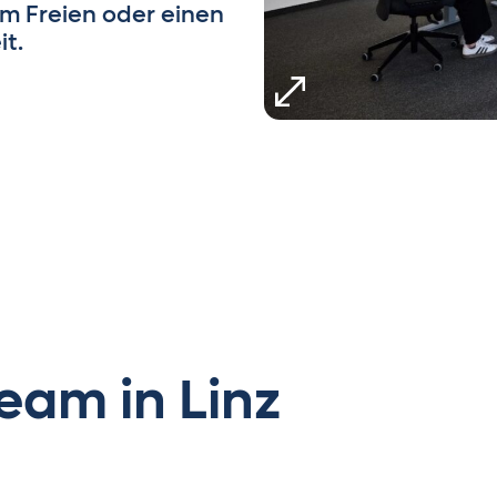
m Freien oder einen
t.
eam in Linz