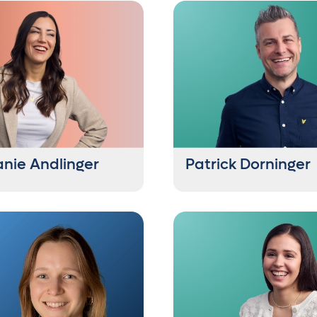
anie Andlinger
Patrick Dorninger
of Project & Account
Head of SEA
gement
+43 6235 21444 66
6235 21444 48
pd@getontop.at
etontop.at
Liebt alles aus Italien – Ess
Sprache, Fußball. Ist kein Ita
ntert" am liebsten in
möchte aber einer sein. Er 
nd - ganz nach dem Motto:
schon Kandidat beim Quizm
creme statt
scheiterte aber knapp vorm 
schaufel! Hund Kobe bleibt