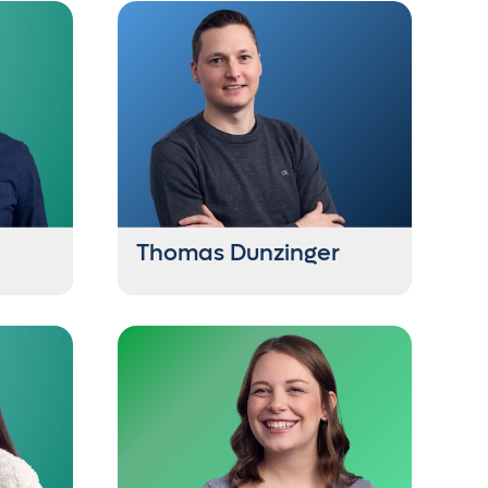
Thomas Dunzinger
Project & Account Manager
+43 6235 21444 62
td@getontop.at
en, Wein,
Obwohl er ein Frühaufsteher ist,
liener,
braucht er morgens mehrmals die
war
Schlummertaste. In der Freizeit
aster,
erkundet er mit seiner Familie
Sieg.
Hotels, Tier- und Freizeitparks,