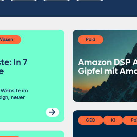
Wissen
Paid
e: In 7
Amazon DSP A
e
Gipfel mit Am
 Website im
ign, neuer
GEO
KI
Pa