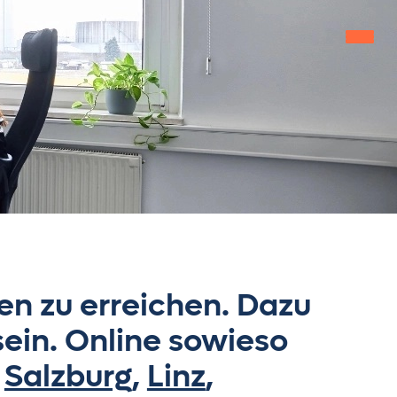
me
stungen
felbuch
owledge Zone
bs
en zu erreichen. Dazu
 sein. Online sowieso
out us
n
Salzburg
,
Linz
,
 in touch