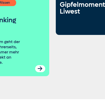
Wissen
Gipfelmoment
Liwest
nking
em geht der
hrerseits,
immer mehr
rekt an
e.