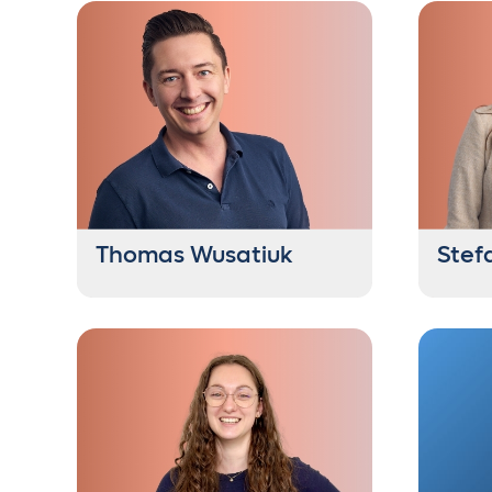
Thomas Wusatiuk
Stef
Geschäftsführer
Head 
Mana
+43 6235 21444 40
+43 
tw@getontop.at
sa@g
"Überwi
Früher fand man ihn am
Thaila
Schlagzeug, heute lieber mit Kaffee
Sonnen
am Meer.
Schnee