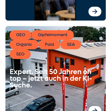
GEO
Gipfelmoment
Organic
Paid
SEA
SEO
Expert. Seit 50 Jahren on
top – jetzt auch in der KI-
Suche.