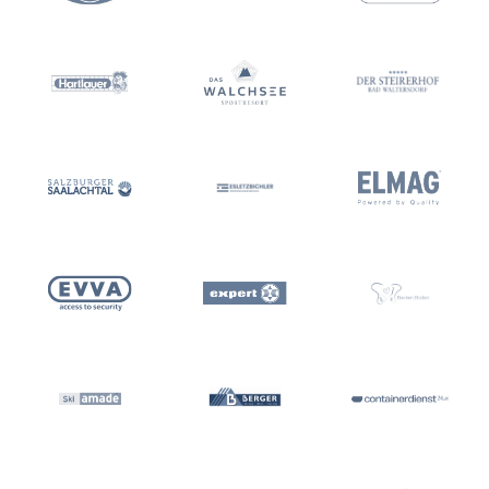
Theresa Mayr
liwest.at