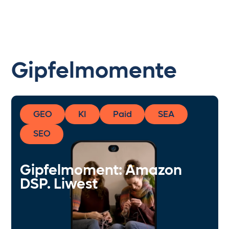
Gipfelmomente
GEO
KI
Paid
SEA
SEO
Gipfelmoment: Amazon
DSP. Liwest