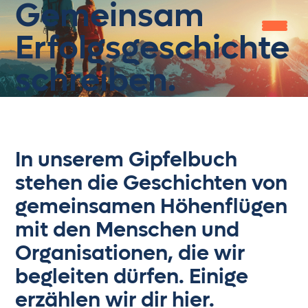
Gemeinsam
Erfolgsgeschichte
schreiben.
Home
Leistungen
Gipfelbuch
In unserem Gipfelbuch
Knowledge Zone
stehen die Geschichten von
Jobs
gemeinsamen Höhenflügen
mit den Menschen und
About us
Organisationen, die wir
get in touch
begleiten dürfen. Einige
erzählen wir dir hier.