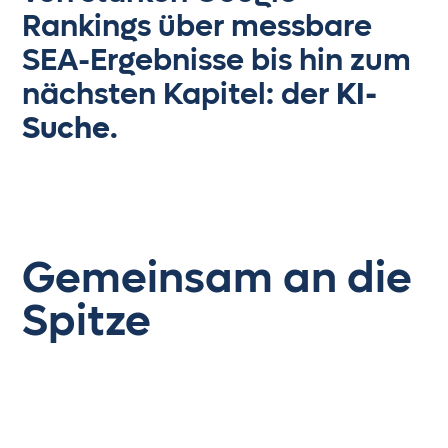
5
2
Rankings über messbare
3
5
SEA-Ergebnisse bis hin zum
6
3
nächsten Kapitel: der
KI-
4
6
Suche
.
7
4
5
7
8
5
6
8
Gemeinsam an die
9
6
7
9
Spitze
0
7
8
0
1
8
9
1