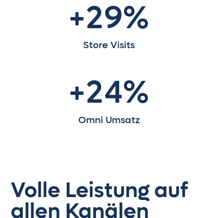
+
2
9
%
0
2
Store Visits
1
3
+
2
4
%
Omni Umsatz
Volle Leistung auf
allen Kanälen