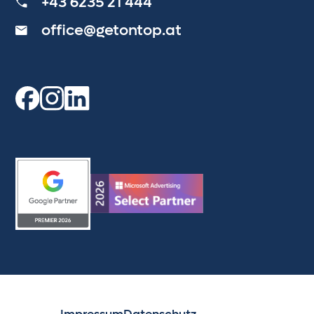
+43 6235 21 444
office@getontop.at