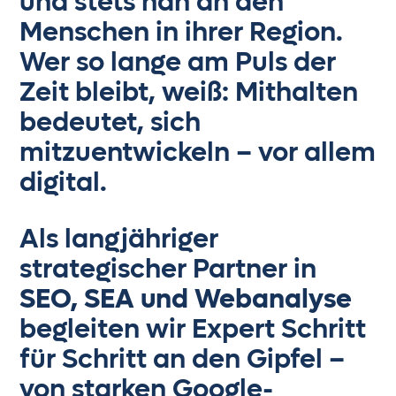
und stets nah an den
5
Menschen in ihrer Region.
Wer so lange am Puls der
6
Zeit bleibt, weiß: Mithalten
bedeutet, sich
0
7
0
mitzuentwickeln – vor allem
1
8
digital.
1
2
9
Als langjähriger
0
2
strategischer Partner in
3
0
SEO, SEA und Webanalyse
1
3
begleiten wir Expert Schritt
4
1
für Schritt an den Gipfel –
2
4
von starken Google-