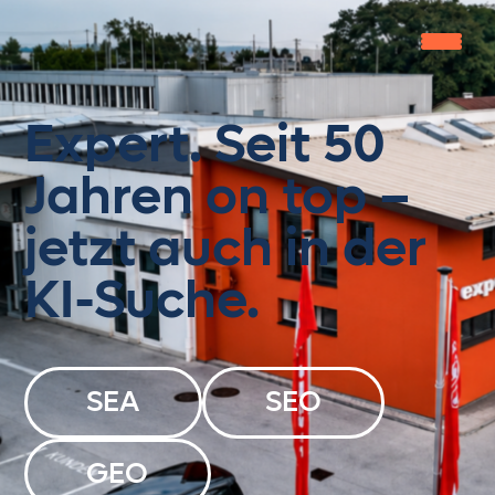
Expert. Seit 50
Home
Jahren on top –
Leistungen
Gipfelbuch
jetzt auch in der
Knowledge Zone
KI-Suche.
Jobs
About us
SEA
SEO
get in touch
GEO