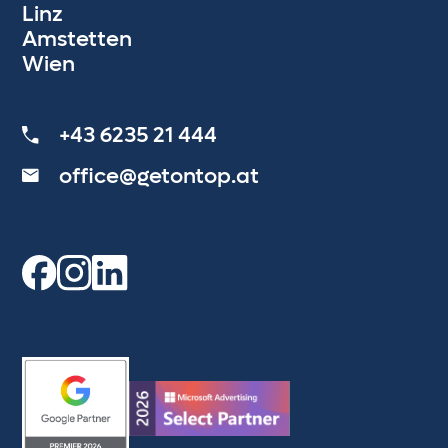
Linz
Amstetten
Wien
+43 6235 21 444
office@getontop.at