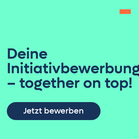
Home
Deine
Leistungen
Initiativbewerbun
Gipfelbuch
Knowledge Zone
– together on top!
Jobs
About us
Jetzt bewerben
get in touch