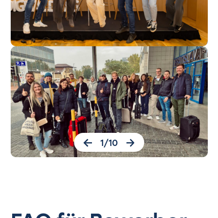
1
/
10