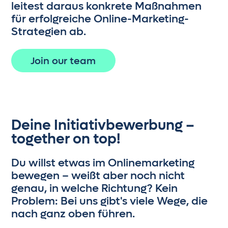
leitest daraus konkrete Maßnahmen
Als Consultant bist du
für erfolgreiche Online-Marketing-
vollumfänglich für deine Kunden
Strategien ab.
verantwortlich. Du löst eigenständig
Probleme und stehst als
Expertin
Join our team
oder Experte
an vorderster Front.
Dein Ziel ist es, nicht nur die
Erwartungen der Kunden zu erfüllen,
sondern sie zu übertreffen und ihre
Ziele nachhaltig zu sichern.
Deine Initiativbewerbung –
together on top!
Senior
Im Senior-Level wirst du zur
Du willst etwas im Onlinemarketing
höchsten Problemlösungsinstanz. Du
bewegen – weißt aber noch nicht
bringst
strategische Ideen
ein, um
genau, in welche Richtung? Kein
komplexe Aufgaben zu lösen und
Problem: Bei uns gibt's viele Wege, die
unterstützt Kolleginnen und
nach ganz oben führen.
Kollegen
aus allen Abteilungen.