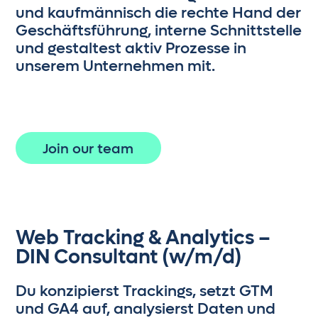
die wesentlichen Tools kennen,
und kaufmännisch die rechte Hand der
und Kollegen bei Kundenprojekten
sondern entwickelst auch ein tiefes
Geschäftsführung, interne Schnittstelle
unterstützen. Schritt für Schritt
Verständnis für deren Anwendung in
und gestaltest aktiv Prozesse in
übernimmst du eigene Projekte
und
der Praxis.
unserem Unternehmen mit.
wirst zu einem unverzichtbaren Teil
unseres Teams.
Junior
Im Junior-Level übernimmst du
bereits eigenständig die Betreuung
Join our team
deiner
ersten Kunden
, immer
unterstützt durch dein Team. Du
verstehst, wie Ziele gesetzt und
erreicht werden, und baust auf
diesem Wissen auf, um unseren
Web Tracking & Analytics –
Kunden zu helfen, ihre Ziele zu
DIN Consultant (w/m/d)
verwirklichen.
Du konzipierst Trackings, setzt GTM
Consultant
und GA4 auf, analysierst Daten und