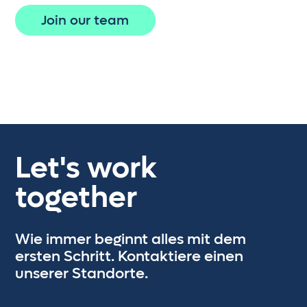
Deine Erfahrung fließt in die
Join our team
Weiterentwicklung interner
Projekte, Tools
und die Gestaltung
der Teamkultur ein. Dein Wissen ist
der Schlüssel zum gemeinsamen
Erfolg.
Let's work
together
Wie immer beginnt alles mit dem
ersten Schritt. Kontaktiere einen
unserer Standorte.