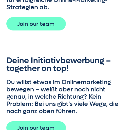
vollumfänglich für deine Kunden
Strategien ab.
verantwortlich. Du löst eigenständig
Probleme und stehst als
Expertin
Join our team
oder Experte
an vorderster Front.
Dein Ziel ist es, nicht nur die
Erwartungen der Kunden zu erfüllen,
sondern sie zu übertreffen und ihre
Ziele nachhaltig zu sichern.
Deine Initiativbewerbung –
together on top!
Senior
Im Senior-Level wirst du zur
Du willst etwas im Onlinemarketing
höchsten Problemlösungsinstanz. Du
bewegen – weißt aber noch nicht
bringst
strategische Ideen
ein, um
genau, in welche Richtung? Kein
komplexe Aufgaben zu lösen und
Problem: Bei uns gibt's viele Wege, die
unterstützt Kolleginnen und
nach ganz oben führen.
Kollegen
aus allen Abteilungen.
Deine Erfahrung fließt in die
Join our team