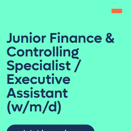
Junior Finance &
Home
Controlling
Leistungen
Gipfelbuch
Specialist /
Knowledge Zone
Executive
Jobs
Assistant
About us
(w/m/d)
get in touch